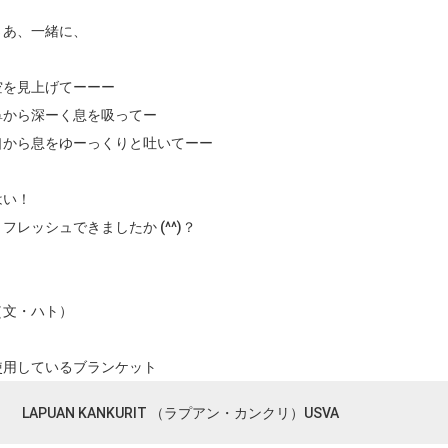
さあ、一緒に、
空を見上げてーーー
鼻から深ーく息を吸ってー
口から息をゆーっくりと吐いてーー
はい！
リフレッシュできましたか (^^)？
（文・ハト）
使用しているブランケット
LAPUAN KANKURIT （ラプアン・カンクリ）USVA