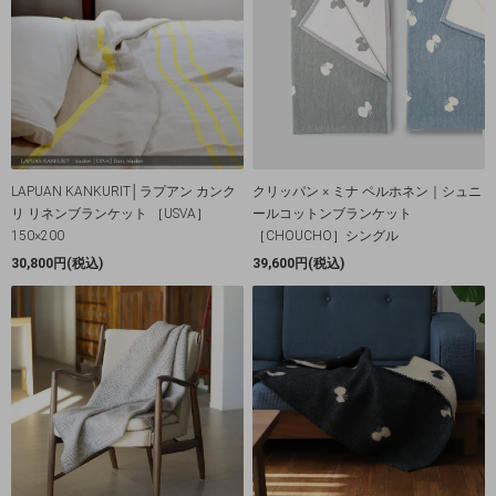
LAPUAN KANKURIT│ラプアン カンク
クリッパン × ミナ ペルホネン｜シュニ
リ リネンブランケット ［USVA］
ールコットンブランケット
150×200
［CHOUCHO］シングル
30,800円(税込)
39,600円(税込)