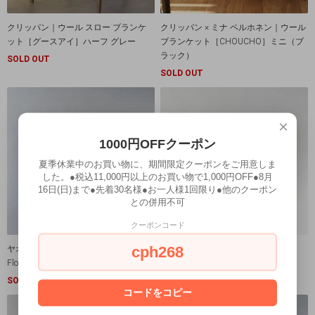
クリッパン｜ウール スロー ブランケ
クリッパン × ミナ ペルホネン｜ウール
ット［グースアイ］ハーフ グレー
ブランケット［CHOUCHO］ミニ（ブ
ラック）
SOLD OUT
SOLD OUT
×
1000円OFFクーポン
夏季休業中のお買い物に、期間限定クーポンをご用意しま
した。●税込11,000円以上のお買い物で1,000円OFF●8月
16日(日)まで●先着30名様●お一人様1回限り●他のクーポン
との併用不可
クーポンコード
cph268
ヤオ族 手刺繍 クッションカバー
ヤオ族 手刺繍 クッションカバー
Flower & Leaf（ホワイト）
Flower & Leaf（ブラウン）
SOLD OUT
SOLD OUT
コードをコピー