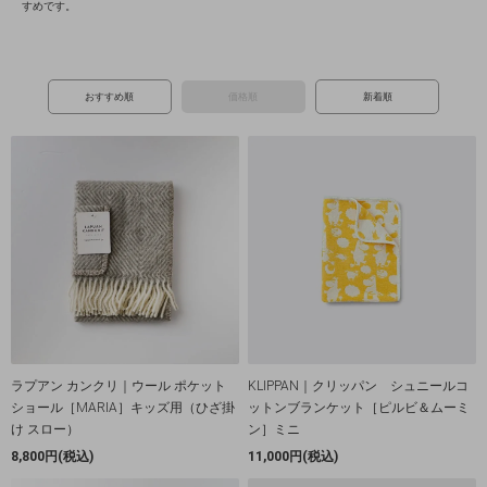
すめです。
おすすめ順
価格順
新着順
ラプアン カンクリ｜ウール ポケット
KLIPPAN｜クリッパン シュニールコ
ショール［MARIA］キッズ用（ひざ掛
ットンブランケット［ピルビ＆ムーミ
け スロー）
ン］ミニ
8,800円(税込)
11,000円(税込)