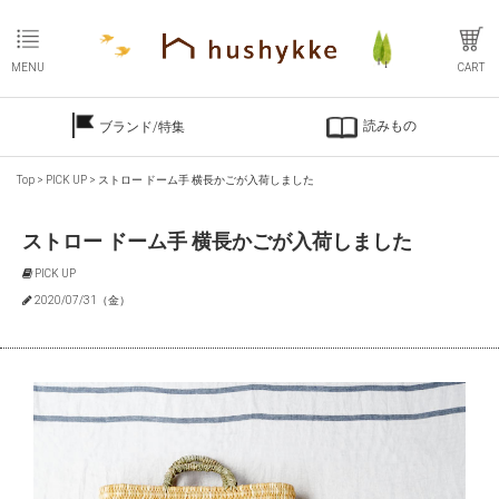
MENU
CART
読みもの
ブランド/特集
Top
>
PICK UP
>
ストロー ドーム手 横長かごが入荷しました
ストロー ドーム手 横長かごが入荷しました
PICK UP
2020/07/31（金）