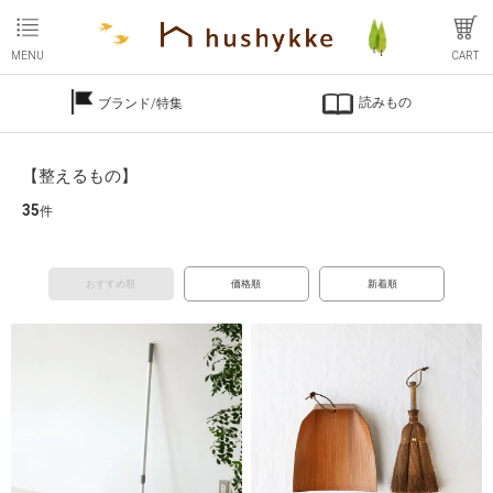
MENU
CART
読みもの
ブランド/特集
【整えるもの】
35
件
おすすめ順
価格順
新着順