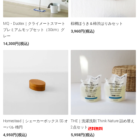
MQ・Duotex｜クライメートスマート
棕櫚ほうき＆柿渋はりみセット
プレミアムモップセット（30cm）グ
3,960円(税込)
レー
14,300円(税込)
Homestead｜シェーカーボックス SS オ
THE｜洗濯洗剤 Think Nature 詰め替え
ーバル 楕円
2点セット
4,950円(税込)
5,958円(税込)