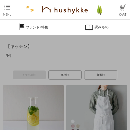
MENU
CART
読みもの
ブランド/特集
【キッチン】
4
件
おすすめ順
価格順
新着順