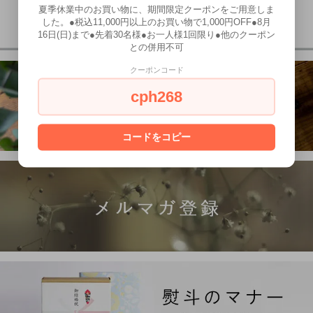
夏季休業中のお買い物に、期間限定クーポンをご用意しま
した。●税込11,000円以上のお買い物で1,000円OFF●8月
16日(日)まで●先着30名様●お一人様1回限り●他のクーポン
との併用不可
クーポンコード
cph268
コードをコピー