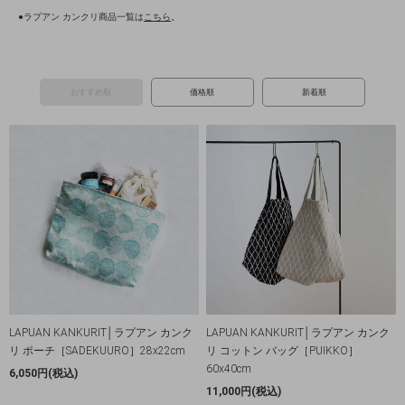
●ラプアン カンクリ商品一覧は
こちら
。
おすすめ順
価格順
新着順
LAPUAN KANKURIT│ラプアン カンク
LAPUAN KANKURIT│ラプアン カンク
リ ポーチ［SADEKUURO］28x22cm
リ コットン バッグ［PUIKKO］
60x40cm
6,050円(税込)
11,000円(税込)