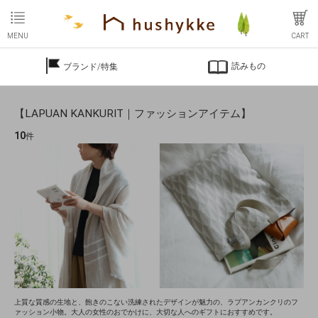
MENU
CART
読みもの
ブランド/特集
【LAPUAN KANKURIT｜ファッションアイテム】
10
件
上質な質感の生地と、飽きのこない洗練されたデザインが魅力の、ラプアンカンクリのフ
ァッション小物。大人の女性のおでかけに、大切な人へのギフトにおすすめです。