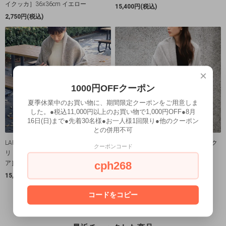
イクッカ］36x36cm イエロー
15,400円(税込)
2,750円(税込)
×
1000円OFFクーポン
夏季休業中のお買い物に、期間限定クーポンをご用意しま
した。●税込11,000円以上のお買い物で1,000円OFF●8月
16日(日)まで●先着30名様●お一人様1回限り●他のクーポン
との併用不可
LAPUAN KANKURIT│ラプアン カンク
LAPUAN KANKURIT│ラプアン カンク
クーポンコード
リ ポケットショール［MARIA マリ
リ ポケットショール［MARIA マリ
cph268
ア］ブラウン/ホワイト
ア］グレー/ホワイト
15,400円(税込)
15,400円(税込)
コードをコピー
10
1
10
商品中
-
商品