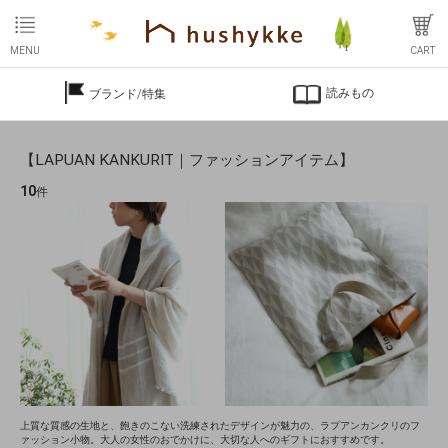
MENU
CART
読みもの
ブランド/特集
【LAPUAN KANKURIT｜ファッションアイテム】
10
件
上質な質感の生地と、飽きのこない洗練されたデザインが魅力の、ラプアンカンクリのフ
ァッション小物。大人の女性のおでかけに、大切な人へのギフトにおすすめです。