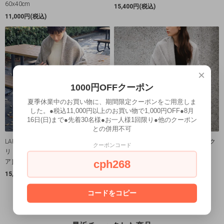
60x40cm
15,400円(税込)
11,000円(税込)
×
1000円OFFクーポン
夏季休業中のお買い物に、期間限定クーポンをご用意しま
した。●税込11,000円以上のお買い物で1,000円OFF●8月
16日(日)まで●先着30名様●お一人様1回限り●他のクーポン
との併用不可
LAPUAN KANKURIT│ラプアン カンク
LAPUAN KANKURIT│ラプアン カンク
クーポンコード
リ ポケットショール［MARIA マリ
リ ポケットショール［MARIA マリ
cph268
ア］ブラウン/ホワイト
ア］グレー/ホワイト
15,400円(税込)
15,400円(税込)
コードをコピー
10
1
10
商品中
-
商品