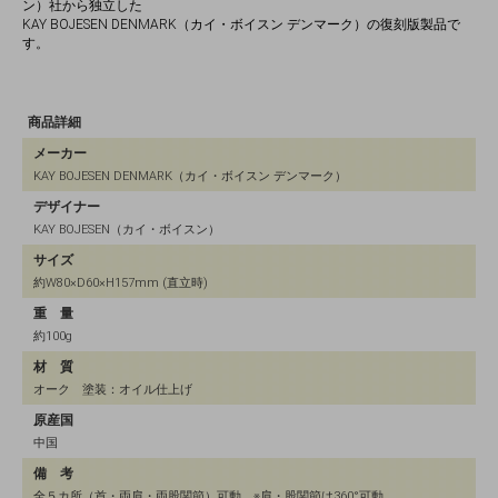
ン）社から独立した
KAY BOJESEN DENMARK（カイ・ボイスン デンマーク）の復刻版製品で
す。
商品詳細
メーカー
KAY BOJESEN DENMARK（カイ・ボイスン デンマーク）
デザイナー
KAY BOJESEN（カイ・ボイスン）
サイズ
約W80×D60×H157mm (直立時)
重 量
約100g
材 質
オーク 塗装：オイル仕上げ
原産国
中国
備 考
全５カ所（首・両肩・両股関節）可動 ※肩・股関節は360°可動