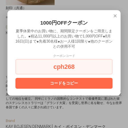
刻印（共通）
×
○この商品は、日本国内の正規輸入代理店の検査基準を満たしたものです。
1000円OFFクーポン
Designer
夏季休業中のお買い物に、期間限定クーポンをご用意しま
Kay Bojesen│カイ・ボイスン
した。●税込11,000円以上のお買い物で1,000円OFF●8月
16日(日)まで●先着30名様●お一人様1回限り●他のクーポン
との併用不可
クーポンコード
cph268
1886年デンマーク生まれ。 20歳の頃から4年間にわたりデザイン界の巨匠Georg
Jensen（ジョージ・ジェンセン）のもとで働いたのち、コペンハーゲンで銀細工
コードをコピー
師としての道を歩み始めました。
1938年にデザインしたカトラリーがデンマークで大ヒットし、 1951年には木製玩
具のMonkey（サル）、Elephant（ゾウ）などを発表し、“美術工芸のパイオニア”と
しての地位を確立。 同年にミラノの国際的なコンテストで最優秀賞に選ばれた彼
のステンレスカトラリーは「グランド大賞」を受賞し世界に名を馳せ、今なお世界
各国で多くの人々に愛され続けています。
Brand
KAY BOJESEN DENMARK│カイ・ボイスン・デンマーク