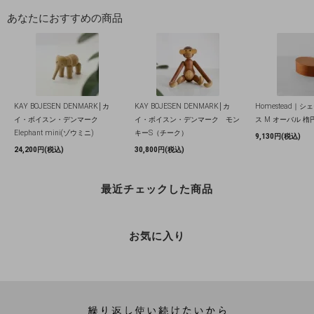
あなたにおすすめの商品
KAY BOJESEN DENMARK│カ
KAY BOJESEN DENMARK│カ
Homestead｜
イ・ボイスン・デンマーク
イ・ボイスン・デンマーク モン
ス M オーバル 楕
Elephant mini(ゾウミニ)
キーS（チーク）
9,130円(税込)
24,200円(税込)
30,800円(税込)
最近チェックした商品
お気に入り