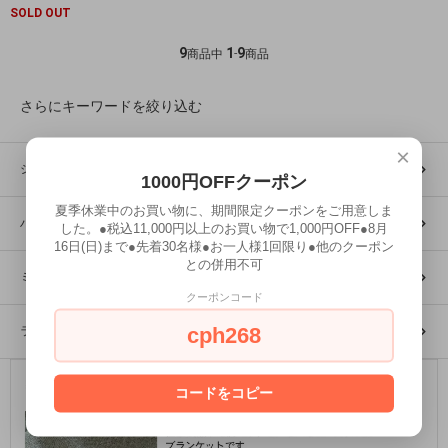
SOLD OUT
9
1
9
商品中
-
商品
さらにキーワードを絞り込む
×
シングルブランケット
1000円OFFクーポン
夏季休業中のお買い物に、期間限定クーポンをご用意しま
ハーフブランケット
した。●税込11,000円以上のお買い物で1,000円OFF●8月
16日(日)まで●先着30名様●お一人様1回限り●他のクーポン
との併用不可
ミニブランケット
クーポンコード
cph268
ライトコットンブランケット
コードをコピー