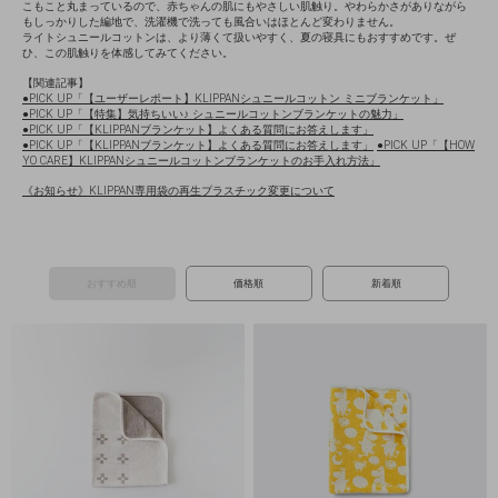
こもこと丸まっているので、赤ちゃんの肌にもやさしい肌触り。やわらかさがありながら
もしっかりした編地で、洗濯機で洗っても風合いはほとんど変わりません。
ライトシュニールコットンは、より薄くて扱いやすく、夏の寝具にもおすすめです。ぜ
ひ、この肌触りを体感してみてください。
【関連記事】
●PICK UP「【ユーザーレポート】KLIPPANシュニールコットン ミニブランケット」
●PICK UP「【特集】気持ちいい♪ シュニールコットンブランケットの魅力」
●PICK UP「【KLIPPANブランケット】よくある質問にお答えします」
●PICK UP「【KLIPPANブランケット】よくある質問にお答えします」
●PICK UP「【HOW
YO CARE】KLIPPANシュニールコットンブランケットのお手入れ方法」
《お知らせ》KLIPPAN専用袋の再生プラスチック変更について
おすすめ順
価格順
新着順