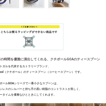
茶の時間を優雅に演出してくれる、クチポールGOAのティースプーン
トガルを代表するカトラリーブランド、
tipol（クチポール）のティースプーン（コーヒースプーン）です。
ポールGOAシリーズで一番小さなスプーンは、
ンレスのシルバーと持ち手の黒い樹脂のコントラストが美しく、
ータイムを優雅なひとときにしてくれます。