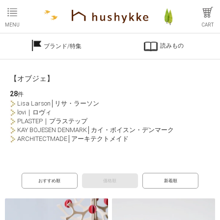
MENU
CART
読みもの
ブランド/特集
【オブジェ】
28
件
Lisa Larson│リサ・ラーソン
lovi｜ロヴィ
PLASTEP｜プラステップ
KAY BOJESEN DENMARK│カイ・ボイスン・デンマーク
ARCHITECTMADE│アーキテクトメイド
おすすめ順
価格順
新着順