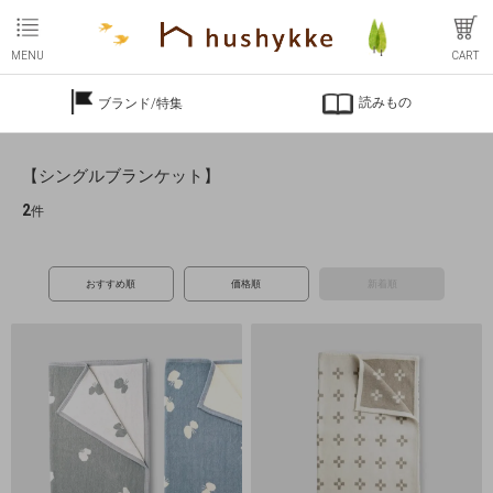
MENU
CART
読みもの
ブランド/特集
【シングルブランケット】
2
件
おすすめ順
価格順
新着順