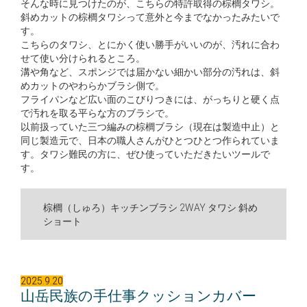
そんな時に見つけたのが、こちらの特許取得の棕櫚タワシ。
斜めカットの棕櫚タワシって意外と今までなかったみたいで
す。
こちらのタワシ、とにかく使い勝手がいいのが、汚れに合わ
せて使い分けられるところ。
溝や角など、スポンジでは届かない細かい部分の汚れは、斜
めカットのやわらかブラシ側で。
フライパンなど広い面のこびりつきには、がっちりと硬く点
で汚れを取る平らな方のブラシで。
以前扱っていた三つ編みの棕櫚ブラシ（現在は製造中止）と
同じ製造元で、日本の職人さんがひとつひとつ作られていま
す。タワシ難民の方に、ぜひ使っていただきたいツールで
す。
棕櫚（しゅろ）キッチンブラシ 2WAY タワシ 斜め
ショート
2025.9.20
山岳民族の手仕事クッションカバー