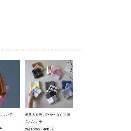
いについて
贈る人を思い浮かべながら選
ぶハンカチ
P
06
CATEGORY :
PICK UP