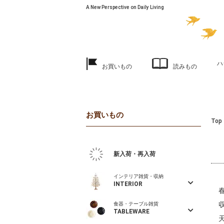
A New Perspective on Daily Living
ハ
お買いもの
読みもの
お買いもの
Top
新入荷・再入荷
インテリア雑貨・収納
INTERIOR
食器・テーブル雑貨
TABLEWARE