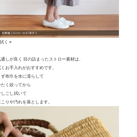
 拭く >
.
風通しが良く 目の詰まったストロー素材は、
拭くお手入れがおすすめです。
まず布巾を水に濡らして
かたく絞ってから
ごしごし拭いて
ほこりや汚れを落とします。