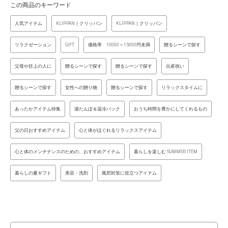
この商品のキーワード
人気アイテム
KLIPPAN｜クリッパン
KLIPPAN｜クリッパン
リラクゼーション
GIFT
価格帯 10000～15000円未満
贈るシーンで探す
父母や目上の人に
贈るシーンで探す
贈るシーンで探す
出産祝い
贈るシーンで探す
女性への贈り物
贈るシーンで探す
リラックスタイムに
あったかアイテム特集
湯たんぽ＆温冷パック
おうち時間を豊かにしてくれるもの
父の日おすすめアイテム
心と体がほぐれるリラックスアイテム
心と体のメンテナンスのための、おすすめアイテム
暮らしを楽しむ SUMMER ITEM
暮らしの夏ギフト
美容・洗剤
風邪対策に役立つアイテム