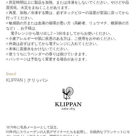
※ 所定時間以上に製品を加熱、または冷凍をしないでください。やけどや品
質劣化、火災をまねくことがあります。
※ 再度、加熱／冷凍する際は、必ずネックピローの温度が室温に戻ってから
行ってください。
※ 敏感肌の方または血液の循環が悪い方（高齢者、リュウマチ、糖尿病の方
など）、お子様は、
電子レンジから取り出し2～3分冷ましてからお使いください。
※ 小麦アレルギーや肌に疾患のある方は、ご使用をおやめください。
※ 外袋は必ずはずしてから電子レンジに入れてください。
※ 本体に直接水をかけないでください。
※ 使ううちにラベンダーの香りは抜けていきます。
※ パッケージは予告なく変更する場合があります。
Brand
KLIPPAN｜クリッパン
1879年に毛糸メーカーとして設立。
90年代にスウェーデンの人気デザイナーたちを起用し、伝統的なブランケットにモ