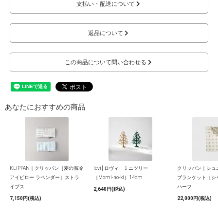
支払い・配送について
返品について
この商品について問い合わせる
あなたにおすすめの商品
KLIPPAN｜クリッパン［麦の温冷
lovi│ロヴィ ミニツリー
クリッパン｜シュ
アイピロー ラベンダー］ストラ
［Momi-no-ki］14cm
ブランケット［シ
イプス
ハーフ
2,640円(税込)
7,150円(税込)
22,000円(税込)