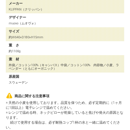
メーカー
KLIPPAN（クリッパン）
デザイナー
muovo（ムオヴォ）
サイズ
約W640×D180×H15mm
重 さ
約1100g
素 材
外袋／コットン100%（キャンバス）中袋／コットン100% 内容物／小麦、ラ
ベンダー（ともにオーガニック）
原産国
スウェーデン
商品に関する注意事項
※ 天然の小麦を使用しております。品質を保つため、必ず定期的に（1ヶ月
に1回以上）電子レンジで温めてください。
※ レンジで温める時、ネックピローが乾燥していると焦げや発火の原因とな
ります。
続けて使用する場合は、必ず耐熱コップ1杯の水と一緒に温めてくださ
い。