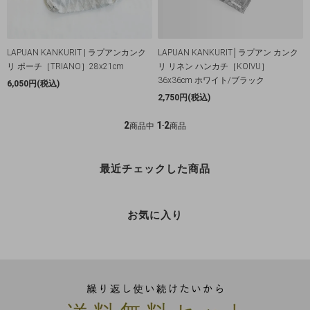
LAPUAN KANKURIT | ラプアンカンク
LAPUAN KANKURIT│ラプアン カンク
リ ポーチ［TRIANO］28x21cm
リ リネン ハンカチ［KOIVU］
36x36cm ホワイト/ブラック
6,050円(税込)
2,750円(税込)
2
1
2
商品中
-
商品
最近チェックした商品
お気に入り