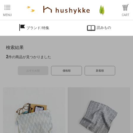
MENU
CART
読みもの
ブランド/特集
検索結果
2
件の商品が見つかりました
おすすめ順
価格順
新着順