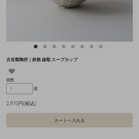
古谷製陶所｜鉄散 線彫 スープカップ
個数
個
2,970円(税込)
カートへ入れる