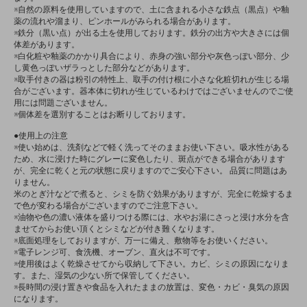
※自然の原料を使用していますので、土に含まれる小さな鉄点（黒点）や釉
薬の流れや溜まり、ピンホールがみられる場合があります。
※鉄分（黒い点）が出る土を使用しております。鉄分の出方や大きさには個
体差があります。
※白化粧や釉薬のかかり具合により、赤身の強い部分や灰色っぽい部分、少
し黄色っぽいザラっとした部分などがあります。
※取手付きの器は粉引の特性上、取手の付け根に小さな化粧切れが生じる場
合がございます。器本体に切れが生じているわけではございませんのでご使
用には問題ございません。
※個体差を選別することはお断りしております。
●使用上の注意
※使い始めは、洗剤などで軽く洗ってそのままお使い下さい。吸水性がある
ため、水に浸けた時にグレーに変色したり、斑点ができる場合があります
が、完全に乾くと元の状態に戻りますのでご安心下さい。 品質に問題はあ
りません。
米のとぎ汁などで煮ると、シミを防ぐ効果がありますが、完全に乾燥するま
で色が変わる場合がございますのでご注意下さい。
※油物や色の濃い液体を盛りつける際には、水やお湯にさっと浸け水分を含
ませてからお使い頂くとシミなどが付き難くなります。
※底面処理をしておりますが、万一に備え、敷物等をお使いください。
※電子レンジ可、食洗機、オーブン、直火は不可です。
※使用後はよく乾燥させてから収納して下さい。カビ、シミの原因になりま
す。また、湿気の少ない所で保管してください。
※長時間の浸け置きや食品を入れたままの放置は、変色・カビ・臭気の原因
になります。