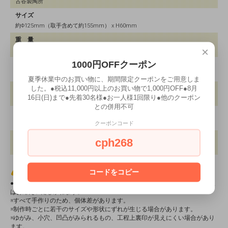
古谷製陶所
サイズ
約Φ125mm（取手含めて約155mm） x H60mm
重 量
×
約250g
1000円OFFクーポン
容 量
240ml（8分目）／300ml（MAX）
夏季休業中のお買い物に、期間限定クーポンをご用意しま
した。●税込11,000円以上のお買い物で1,000円OFF●8月
素 材
16日(日)まで●先着30名様●お一人様1回限り●他のクーポン
陶器
との併用不可
製造国
クーポンコード
日本
備 考
cph268
電子レンジ 〇｜食洗機×｜オーブン×
コードをコピー
商品に関する注意事項
●検品済みの良品を販売しております。公平性を保つため、個体差のご要望
はお応えいたしかねます。
※すべて手作りのため、個体差があります。
※制作時ごとに若干のサイズや形状にずれが生じる場合があります。
※ゆがみ、小穴、凹凸がみられるもの、工程上裏印が見えにくい場合があり
ます。