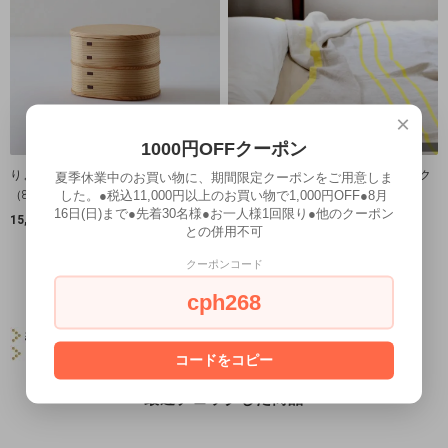
×
1000円OFFクーポン
りょうび庵｜いろどり弁当箱 二段
LAPUAN KANKURIT│ラプアン カンク
夏季休業中のお買い物に、期間限定クーポンをご用意しま
した。●税込11,000円以上のお買い物で1,000円OFF●8月
（800ml）曲げわっぱ
リ リネンブランケット ［USVA］
16日(日)まで●先着30名様●お一人様1回限り●他のクーポン
150×200
15,400円(税込)
との併用不可
30,800円(税込)
クーポンコード
10
1
10
商品中
-
商品
cph268
結婚祝い
出産祝い
引越し・新築祝い
プチギフト
女性への贈り物
男性への贈り物
コードをコピー
最近チェックした商品