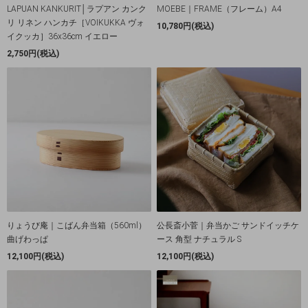
LAPUAN KANKURIT│ラプアン カンク
MOEBE｜FRAME（フレーム）A4
リ リネン ハンカチ［VOIKUKKA ヴォ
10,780円(税込)
イクッカ］36x36cm イエロー
2,750円(税込)
りょうび庵｜こばん弁当箱（560ml）
公長斎小菅｜弁当かご サンドイッチケ
曲げわっぱ
ース 角型 ナチュラル S
12,100円(税込)
12,100円(税込)