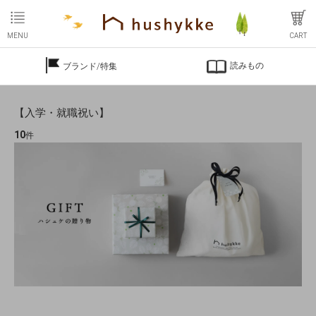
MENU
CART
読みもの
ブランド/特集
【入学・就職祝い】
10
件