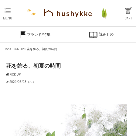
MENU
CART
読みもの
ブランド/特集
Top
>
PICK UP
>
花を飾る、初夏の時間
花を飾る、初夏の時間
PICK UP
2026/05/28（木）