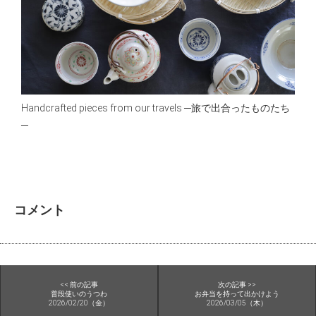
Handcrafted pieces from our travels
─旅で出合ったものたち
─
コメント
<< 前の記事
次の記事 >>
普段使いのうつわ
お弁当を持って出かけよう
2026/02/20（金）
2026/03/05（木）