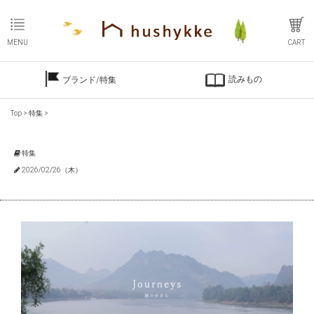
MENU
CART
読みもの
ブランド/特集
Top
>
特集
>
特集
2026/02/26（木）