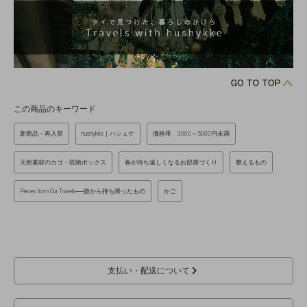
この商品のキーワード
新商品・再入荷
hushykke｜ハシュケ
価格帯 3000～5000円未満
天然素材のカゴ・収納ボックス
春が待ち遠しくなるお部屋づくり
整えるもの
Pieces from Our Travels──旅から持ち帰ったもの
かご
支払い・配送について