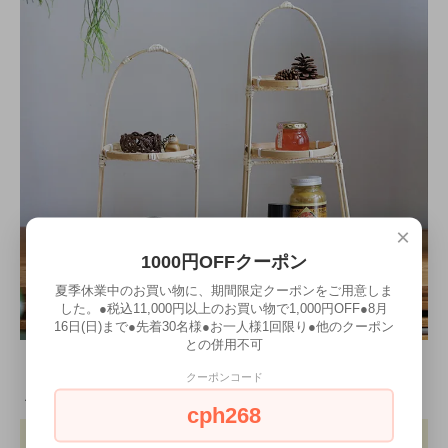
×
1000円OFFクーポン
夏季休業中のお買い物に、期間限定クーポンをご用意しま
した。●税込11,000円以上のお買い物で1,000円OFF●8月
16日(日)まで●先着30名様●お一人様1回限り●他のクーポン
との併用不可
（左）
2段スタンド
クーポンコード
商品詳細
cph268
サイズ（外寸）