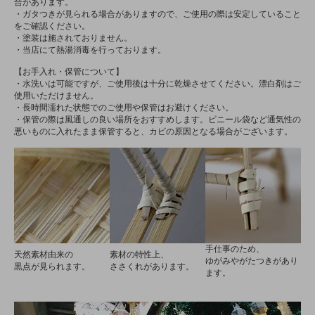
合があります。
・ガタつきが見られる場合がありますので、ご使用の際は安定していること
をご確認ください。
・塗装は施されておりません。
・当店にて熱湯消毒を行っております。
【お手入れ・保管について】
・水洗いは可能ですが、ご使用後は十分に乾燥させてください。漂白剤はご
使用いただけません。
・長時間濡れた状態でのご使用や保管はお避けください。
・保管の際は風通しの良い場所をおすすめします。ビニール袋など通気性の
悪いものに入れたまま保管すると、カビの原因となる場合がございます。
手仕事のため、
天然素材由来の
素材の特性上、
ゆがみやがたつきがあり
黒点が見られます。
ささくれがあります。
ます。