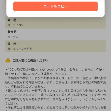
スタンド：約W230×H460mm トレイ：直径約140mm,180mm,230mm
コードをコピー
重 量
170g
素 材
竹、ナイロン
製造元
ベトナム
備 考
熨斗ラッピング不可
ご購入前にご確認ください
・100％天然素材を用い、ひとつひとつ手作業で製作しているため、色味・
形・サイズ・編み方などに個体差がございます。
・天然素材の性質上、多少の割れやささくれ、トゲ、節、色むら、黒い点や
筋などが見られる場合がございます。これらは天然素材ならではの特性であ
り、不良品ではございません。
・組み立て式です。一番下の段はスタンドの脚を広げながら中央から入れる
とスムーズに入ります。一番上の段は少し固く感じる場合がありますが、竹
には適度なしなりがありますので、台座を広げながら、しっかり差し込んで
ください。
・手仕事による個体差のため、組み立て後に多少の歪みや傾きが見られる場