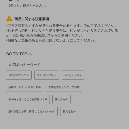
3個入り。簡易ケース入り。
商品に関する注意事項
※ブラス特有のくすみが見られる場合があります。予めご了承ください。
※お手持ちの押しピンなどと使う場合は、ピンがしっかり固定されている
か、安定感があるか確認してからご使用ください。
※額縁など重量のあるものは掛けないようにしてください。
この商品のキーワード
おすすめアイテム
Horn Please MADE
shesay｜シセイ
価格帯 1000～3000円未満
空間を彩るインテリア雑貨
春が待ち遠しくなるお部屋づくり
整えるもの
新年を迎える前に準備しておきたいもの
整えるもの