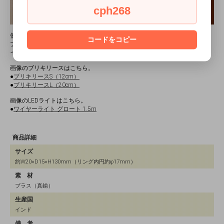
cph268
使うほどに増していく風合いもブラスならではの特徴です。
コードをコピー
ブラスの光沢がアクセントになって、飾るものを引き立ててくれます。
インテリアづくりに、ぜひお役立てください。
画像のブリキリースはこちら。
●
ブリキリースS（12cm）
●
ブリキリースL（20cm）
画像のLEDライトはこちら。
●
ワイヤーライト グロート 1.5m
商品詳細
サイズ
約W20×D15×H130mm（リング内円約φ17mm）
素 材
ブラス（真鍮）
生産国
インド
備 考