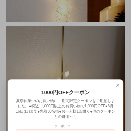
×
1000円OFFクーポン
夏季休業中のお買い物に、期間限定クーポンをご用意しま
した。●税込11,000円以上のお買い物で1,000円OFF●8月
16日(日)まで●先着30名様●お一人様1回限り●他のクーポン
との併用不可
クーポンコード