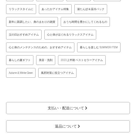
リラックスタイムに
あったかアイテム特集
湯たんぽ＆温冷パック
新年に新調したい、身のまわりの雑貨
おうち時間を豊かにしてくれるもの
父の日おすすめアイテム
心と体がほぐれるリラックスアイテム
心と体のメンテナンスのための、おすすめアイテム
暮らしを楽しむ SUMMER ITEM
暮らしの夏ギフト
美容・洗剤
2023上半期 ベストセラーアイテム
Autumn & Winter Green
風邪対策に役立つアイテム
支払い・配送について
返品について