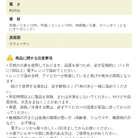
重 さ
約280g
素 材
外袋／リネン100%、中袋／コットン100%、内容物／小麦、ラベンダー（とも
にオーガニック）
原産国
スウェーデン
商品に関する注意事項
※ 天然の小麦を使用しております。品質を保つため、必ず定期的に（1ヶ月
に1回以上）電子レンジで温めてください。
※ レンジで温める時、アイピローが乾燥していると焦げや発火の原因となり
ます。
続けて使用する場合は、必ず耐熱コップ1杯の水と一緒に温めてくださ
い。
※ 所定時間以上に製品を加熱、または冷凍をしないでください。やけどや品
質劣化、火災をまねくことがあります。
※ 再度、加熱／冷凍する際は、必ずアイピローの温度が室温に戻ってから行
ってください。
※ 敏感肌の方または血液の循環が悪い方（高齢者、リュウマチ、糖尿病の方
など）、お子様は、
電子レンジから取り出し2～3分冷ましてからお使いください。
※ 小麦アレルギーや肌に疾患のある方は、ご使用をおやめください。