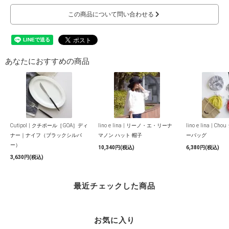
この商品について問い合わせる
あなたにおすすめの商品
Cutipol | クチポール［GOA］ディ
lino e lina | リーノ・エ・リーナ
lino e lina | C
ナー｜ナイフ（ブラックシルバ
マノン ハット 帽子
ーバッグ
ー）
10,340円(税込)
6,380円(税込)
3,630円(税込)
最近チェックした商品
お気に入り