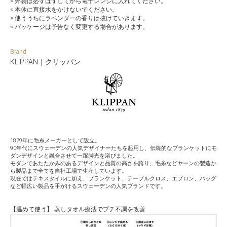
※ 外袋は必ずはずしてから電子レンジに入れてください。
※ 本体に直接水をかけないでください。
※ 使ううちにラベンダーの香りは抜けていきます。
※ パッケージは予告なく変更する場合があります。
Brand
KLIPPAN｜クリッパン
1879年に毛糸メーカーとして設立。
90年代にスウェーデンの人気デザイナーたちを起用し、伝統的なブランケットにモ
ダンデザインと融合させて一躍脚光を浴びました。
モダンであたたかみのあるデザインと品質の高さを誇り、毛糸などヤーンの製造か
ら製品まで全てを自社工場で生産しています。
現在ではテキスタイルに加え、ブランケット、テーブルクロス、エプロン、バッグ
など幅広い製品を手がけるスウェーデンの人気ブランドです。
【温めて使う】 蒸しタオル療法でプチ不調を改善