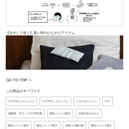
【冷やして使う】暑い時のひんやりアイテム
この商品のキーワード
KLIPPAN｜クリッパン
KLIPPAN｜クリッパン
リラクゼーション
GIFT
価格帯 5000～10000円未満
贈るシーンで探す
父母や目上の人に
贈るシーンで探す
贈るシーンで探す
女性への贈り物
贈るシーンで探す