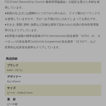
FSC(Forest Stewardship Council=森林管理協議会）の認定を受けた木材を使
用しています。
●表面の仕上げには蜜蜂のミツロウから作られた、ドイツ製のビーワックス
を使用していますので、万が一お子様が口に入れてしまっても安心です。
●大きさ､形態､塗料､強度など詳細な規則で定められた玩具の安全性管理基
準CEをクリアしています。
●世界最大規模の標準化団体ASTM Internationalの安全基準「ASTM」や、ヨ
ーロッパの安全基準Conformite Europeenneの安全基準「CE EN71」など、
世界的な玩具安全基準をクリアしています。
商品詳細
ブランド
kiko+（キコ）
デザイナー
Kaz Shiomi
サイズ
ピース：W40×D7mm
素 材
ビーチ材