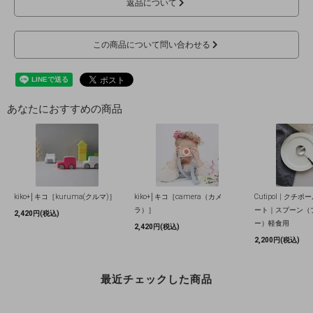
返品について
この商品について問い合わせる
あなたにおすすめの商品
kiko+│キコ［kuruma(クルマ)］
kiko+│キコ［camera（カメ
Cutipol | クチ
ラ）］
ート｜スプーン（
2,420円(税込)
ー）軽食用
2,420円(税込)
2,200円(税込)
最近チェックした商品