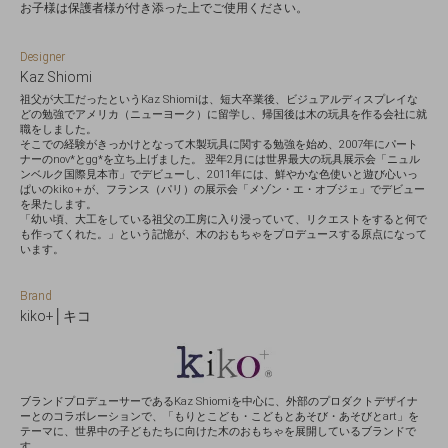
お子様は保護者様が付き添った上でご使用ください。
Designer
Kaz Shiomi
祖父が大工だったというKaz Shiomiは、短大卒業後、ビジュアルディスプレイな
どの勉強でアメリカ（ニューヨーク）に留学し、帰国後は木の玩具を作る会社に就
職をしました。
そこでの経験がきっかけとなって木製玩具に関する勉強を始め、2007年にパート
ナーのnov*とgg*を立ち上げました。 翌年2月には世界最大の玩具展示会「ニュル
ンベルク国際見本市」でデビューし、2011年には、鮮やかな色使いと遊び心いっ
ぱいのkiko＋が、フランス（パリ）の展示会「メゾン・エ・オブジェ」でデビュー
を果たします。
「幼い頃、大工をしている祖父の工房に入り浸っていて、リクエストをすると何で
も作ってくれた。」という記憶が、木のおもちゃをプロデュースする原点になって
います。
Brand
kiko+│キコ
ブランドプロデューサーであるKaz Shiomiを中心に、外部のプロダクトデザイナ
ーとのコラボレーションで、「もりとこども・こどもとあそび・あそびとart」を
テーマに、世界中の子どもたちに向けた木のおもちゃを展開しているブランドで
す。