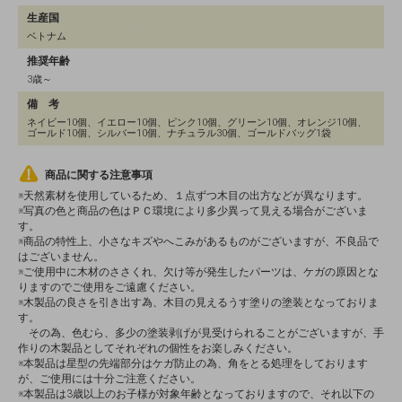
生産国
ベトナム
推奨年齢
3歳～
備 考
ネイビー10個、イエロー10個、ピンク10個、グリーン10個、オレンジ10個、
ゴールド10個、シルバー10個、ナチュラル30個、ゴールドバッグ1袋
商品に関する注意事項
※天然素材を使用しているため、１点ずつ木目の出方などが異なります。
※写真の色と商品の色はＰＣ環境により多少異って見える場合がございま
す。
※商品の特性上、小さなキズやへこみがあるものがございますが、不良品で
はございません。
※ご使用中に木材のささくれ、欠け等が発生したパーツは、ケガの原因とな
りますのでご使用をご遠慮ください。
※木製品の良さを引き出す為、木目の見えるうす塗りの塗装となっておりま
す。
その為、色むら、多少の塗装剥げが見受けられることがございますが、手
作りの木製品としてそれぞれの個性をお楽しみください。
※本製品は星型の先端部分はケガ防止の為、角をとる処理をしております
が、ご使用には十分ご注意ください。
※本製品は3歳以上のお子様が対象年齢となっておりますので、それ以下の