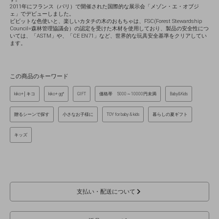
2011年にフランス（パリ）で開催された国際的な展示会「メゾン・エ・オブジ
ェ」でデビューしました。
ビビットな色使いと、楽しいカタチの木のおもちゃは、FSC(Forest Stewardship
Council=森林管理協議会）の認定を受けた木材を使用しており、製品の安全性につ
いては、「ASTM」や、「CE EN71」など、世界的な玩具安全基準をクリアしてい
ます。
この商品のキーワード
kiko+│キコ
kiko+ gg*
GIFT
価格帯 5000～10000円未満
Baby&Kids
贈るシーンで探す
小さなお子様に
TOY for baby & kids
暮らしの夏ギフト
キッズ
支払い・配送について