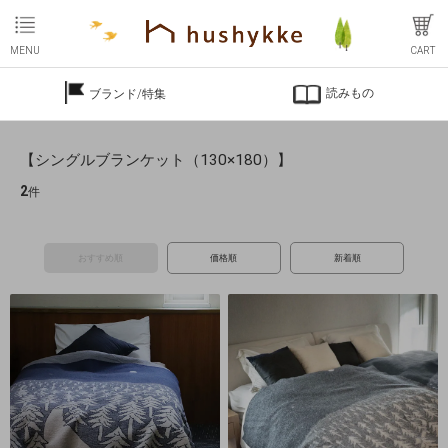
MENU
CART
読みもの
ブランド/特集
【シングルブランケット（130×180）】
2
件
おすすめ順
価格順
新着順