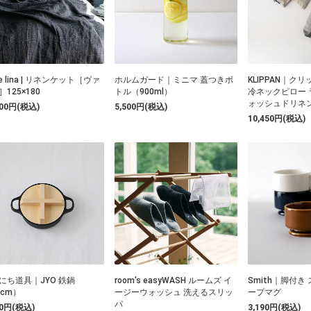
o e lina | リネンケット［ヴァ
ホルムガード｜ミニマ 蓋つきボ
KLIPPAN｜ク
125×180
トル（900ml）
冷ネックピロー 
ォッシュドリネ
900円(税込)
5,500円(税込)
10,450円(税込)
にち道具｜JYO 鉄鍋
room's easyWASH ルームズ イ
Smith｜脚付き
6cm）
ージーウォッシュ 洗えるスリッ
ープマグ
パ
00円(税込)
3,190円(税込)