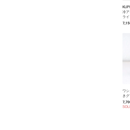
KL
冷ア
ライ
7,1
ワシ
きグ
7,7
SOL