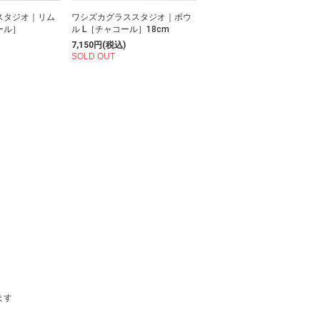
スタジオ｜リム
ワシズカグラススタジオ｜ボウ
ール］
ル L［チャコール］18cm
7,150円(税込)
SOLD OUT
います