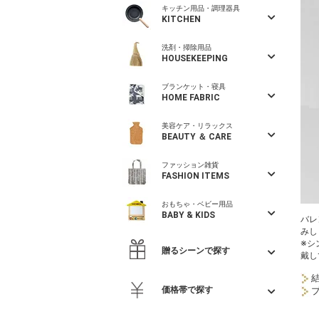
キッチン用品・調理器具
KITCHEN
洗剤・掃除用品
HOUSEKEEPING
ブランケット・寝具
HOME FABRIC
美容ケア・リラックス
BEAUTY ＆ CARE
ファッション雑貨
FASHION ITEMS
おもちゃ・ベビー用品
BABY & KIDS
バレ
みし
※シ
贈るシーンで探す
戴し
価格帯で探す