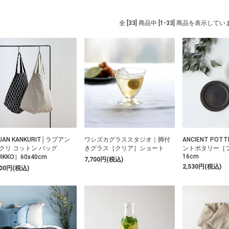
全 [33] 商品中 [1-33] 商品を表示して
UAN KANKURIT│ラプアン
ワシズカグラススタジオ｜脚付
ANCIENT PO
クリ コットン バッグ
きグラス［クリア］ショート
ントポタリー［プ
16cm
IKKO］60x40cm
7,700円(税込)
2,530円(税込)
000円(税込)