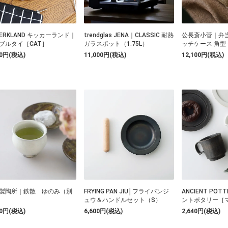
KKERKLAND キッカーランド｜
trendglas JENA｜CLASSIC 耐熱
公長斎小菅｜弁当
ブルタイ［CAT］
ガラスポット（1.75L）
ッチケース 角型 
20円(税込)
11,000円(税込)
12,100円(税込)
製陶所｜鉄散 ゆのみ（別
FRYING PAN JIU│フライパンジ
ANCIENT PO
ュウ＆ハンドルセット（S）
ントポタリー［
00円(税込)
6,600円(税込)
2,640円(税込)