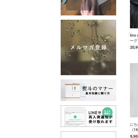
lin
ーグ］
20,
にち
（1
9,9