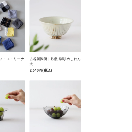
｜リーノ・エ・リーナ
古谷製陶所｜鉄散 線彫 めしわん
大
2,640円(税込)