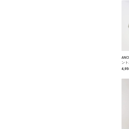
ANC
ント
4,9