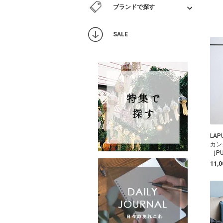
ブランドで探す
SALE
LAP
カン
［PU
11,