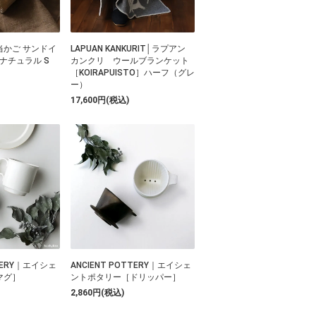
かご サンドイ
LAPUAN KANKURIT│ラプアン
ナチュラル S
カンクリ ウールブランケット
［KOIRAPUISTO］ハーフ（グレ
ー）
17,600円(税込)
TTERY｜エイシェ
ANCIENT POTTERY｜エイシェ
マグ］
ントポタリー［ドリッパー］
2,860円(税込)