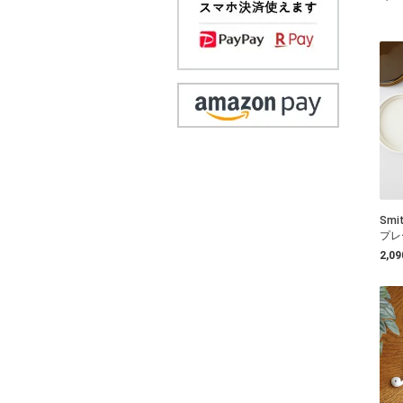
Sm
プレ
2,0