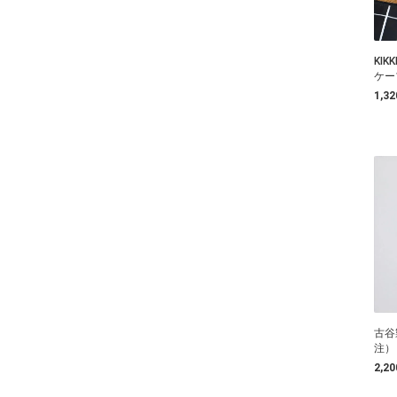
KI
ケー
1,3
古谷
注）
2,2