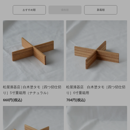
おすすめ順
価格順
新着順
松屋漆器店 | 白木塗タモ［四つ切仕切
松屋漆器店 白木塗タモ［四つ切仕切
り］5寸重箱用（ナチュラル）
り］6寸重箱用
660円(税込)
704円(税込)