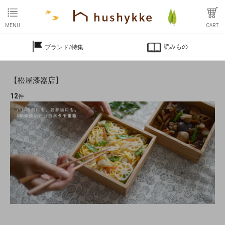
MENU
CART
読みもの
ブランド/特集
【松屋漆器店】
12
件