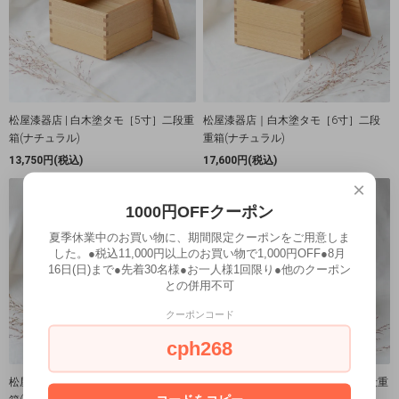
松屋漆器店 | 白木塗タモ［5寸］二段重
松屋漆器店｜白木塗タモ［6寸］二段
箱(ナチュラル)
重箱(ナチュラル)
13,750円(税込)
17,600円(税込)
×
1000円OFFクーポン
夏季休業中のお買い物に、期間限定クーポンをご用意しま
した。●税込11,000円以上のお買い物で1,000円OFF●8月
16日(日)まで●先着30名様●お一人様1回限り●他のクーポン
との併用不可
クーポンコード
cph268
松屋漆器店 | 白木塗タモ［5寸］三段重
松屋漆器店 | 白木塗タモ［6寸］三段重