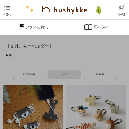
MENU
CART
読みもの
ブランド/特集
【文具、キーホルダー】
4
件
おすすめ順
価格順
新着順