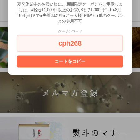
夏季休業中のお買い物に、期間限定クーポンをご用意しま
した。●税込11,000円以上のお買い物で1,000円OFF●8月
16日(日)まで●先着30名様●お一人様1回限り●他のクーポン
との併用不可
クーポンコード
cph268
コードをコピー