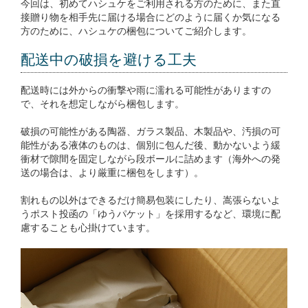
今回は、初めてハシュケをご利用される方のために、また直
接贈り物を相手先に届ける場合にどのように届くか気になる
方のために、ハシュケの梱包についてご紹介します。
配送中の破損を避ける工夫
配送時には外からの衝撃や雨に濡れる可能性がありますの
で、それを想定しながら梱包します。
破損の可能性がある陶器、ガラス製品、木製品や、汚損の可
能性がある液体のものは、個別に包んだ後、動かないよう緩
衝材で隙間を固定しながら段ボールに詰めます（海外への発
送の場合は、より厳重に梱包をします）。
割れもの以外はできるだけ簡易包装にしたり、嵩張らないよ
うポスト投函の「ゆうパケット」を採用するなど、環境に配
慮することも心掛けています。