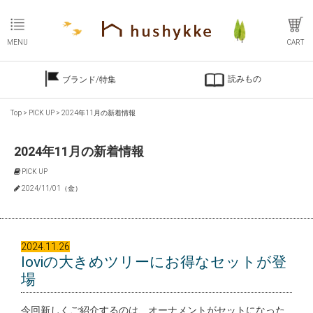
MENU
CART
読みもの
ブランド/特集
Top
>
PICK UP
>
2024年11月の新着情報
2024年11月の新着情報
PICK UP
2024/11/01（金）
2024.11.26
loviの大きめツリーにお得なセットが登
場
今回新しくご紹介するのは、オーナメントがセットになった