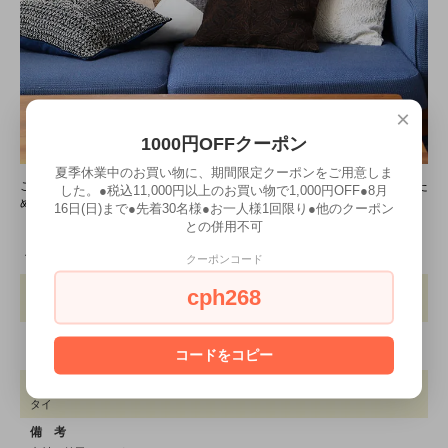
×
1000円OFFクーポン
夏季休業中のお買い物に、期間限定クーポンをご用意しま
こちらのクッションカバーの売り上げは、ヤオ族の人達の暮らしを支えるた
した。●税込11,000円以上のお買い物で1,000円OFF●8月
めに役立てられています。
16日(日)まで●先着30名様●お一人様1回限り●他のクーポン
との併用不可
クーポンコード
商品詳細
サイズ
cph268
約W410×H440mm
素 材
コードをコピー
コットン
生産国
タイ
備 考