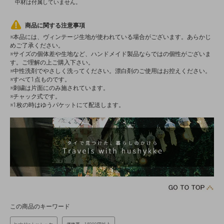
中材は付属していません。
商品に関する注意事項
※本品には、ヴィンテージ生地が使われている場合がございます。あらかじ
めご了承ください。
※サイズの個体差や生地など、ハンドメイド製品ならではの個性がございま
す。ご理解の上ご購入下さい。
※中性洗剤でやさしく洗ってください。漂白剤のご使用はお控えください。
※すべて1点ものです。
※刺繍は片面にのみ施されています。
※チャック式です。
※1枚の時はゆうパケットにて配送します。
この商品のキーワード