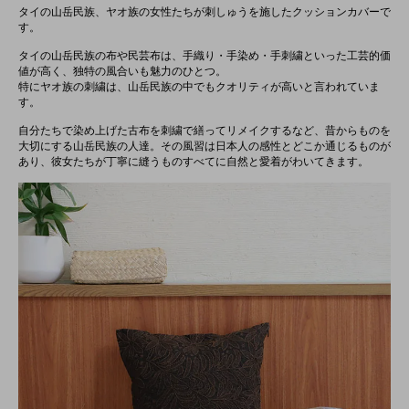
タイの山岳民族、ヤオ族の女性たちが刺しゅうを施したクッションカバーで
す。
タイの山岳民族の布や民芸布は、手織り・手染め・手刺繍といった工芸的価
値が高く、独特の風合いも魅力のひとつ。
特にヤオ族の刺繍は、山岳民族の中でもクオリティが高いと言われていま
す。
自分たちで染め上げた古布を刺繍で繕ってリメイクするなど、昔からものを
大切にする山岳民族の人達。その風習は日本人の感性とどこか通じるものが
あり、彼女たちが丁寧に縫うものすべてに自然と愛着がわいてきます。