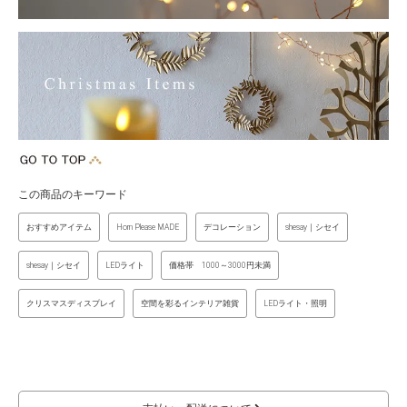
この商品のキーワード
おすすめアイテム
Horn Please MADE
デコレーション
shesay｜シセイ
shesay｜シセイ
LEDライト
価格帯 1000～3000円未満
クリスマスディスプレイ
空間を彩るインテリア雑貨
LEDライト・照明