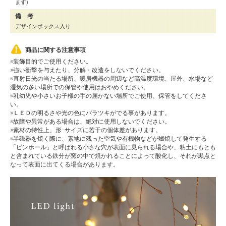
ます)
備 考
デザインボックス入り
商品に関する注意事項
※装飾目的でご使用ください。
※強い衝撃を与えたり、分解・改造をしないでください。
※直射日光の当たる場所、暖房機器の周辺など高温度環境、屋外、水場など
湿気の多い場所での保管や使用はおやめください。
※乳幼児や小さいお子様の手の届かない場所でご使用、保管をしてくださ
い。
※ＬＥＤの明るさや光の色にバラツキがでる事があります。
※故障や異常がある場合は、絶対に使用しないでください。
※素材の特性上、形･サイズに若干の個体差があります。
※半磁器を焼く際に、素地に残った空気や有機物などが燃焼して発生する
「ピンホール」と呼ばれる小さな穴が表面に見られる場合や、粘土にもとも
と含まれている鉄分が窯の中で焼かれることによって酸化し、それが黒点と
なって表面に出てくる場合があります。