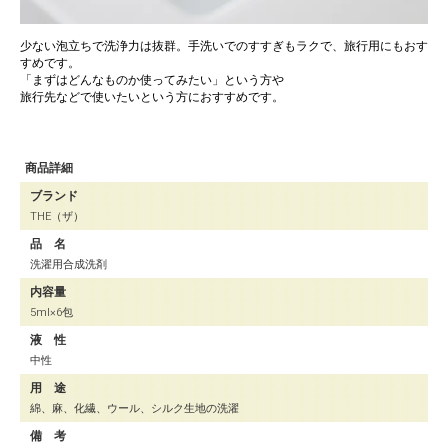
少ない泡立ちで洗浄力は抜群。手洗いでのすすぎもラクで、旅行用にもおす
すめです。
「まずはどんなものか使ってみたい」という方や
旅行先などで使いたいという方におすすめです。
商品詳細
ブランド
THE（ザ）
品 名
洗濯用合成洗剤
内容量
5ml×6包
液 性
中性
用 途
綿、麻、化繊、ウール、シルク生地の洗濯
備 考