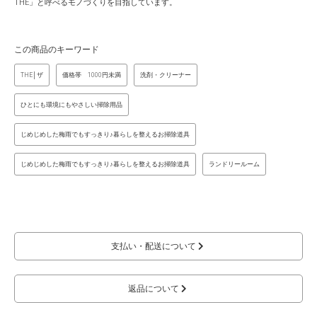
THE」と呼べるモノづくりを目指しています。
この商品のキーワード
THE│ザ
価格帯 1000円未満
洗剤・クリーナー
ひとにも環境にもやさしい掃除用品
じめじめした梅雨でもすっきり♪暮らしを整えるお掃除道具
じめじめした梅雨でもすっきり♪暮らしを整えるお掃除道具
ランドリールーム
支払い・配送について
返品について