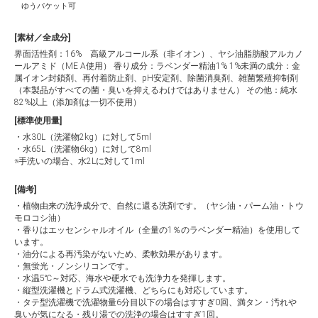
ゆうパケット可
[素材／全成分]
界面活性剤：16% 高級アルコール系（非イオン）、ヤシ油脂肪酸アルカノ
ールアミド（ME A使用） 香り成分：ラベンダー精油1% 1%未満の成分：金
属イオン封鎖剤、再付着防止剤、pH安定剤、除菌消臭剤、雑菌繁殖抑制剤
（本製品がすべての菌・臭いを抑えるわけではありません） その他：純水
82%以上（添加剤は一切不使用）
[標準使用量]
・水30L（洗濯物2kg）に対して5ml
・水65L（洗濯物6kg）に対して8ml
※手洗いの場合、水2Lに対して1ml
[備考]
・植物由来の洗浄成分で、自然に還る洗剤です。（ヤシ油・パーム油・トウ
モロコシ油）
・香りはエッセンシャルオイル（全量の1％のラベンダー精油）を使用して
います。
・油分による再汚染がないため、柔軟効果があります。
・無蛍光・ノンシリコンです。
・水温5℃～対応、海水や硬水でも洗浄力を発揮します。
・縦型洗濯機とドラム式洗濯機、どちらにも対応しています。
・タテ型洗濯機で洗濯物量6分目以下の場合はすすぎ0回、満タン・汚れや
臭いが気になる・残り湯での洗浄の場合はすすぎ1回。