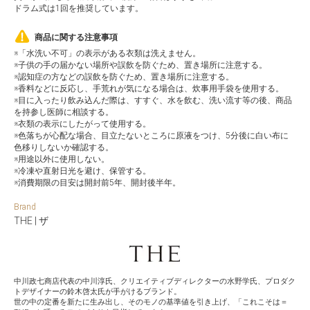
ドラム式は1回を推奨しています。
商品に関する注意事項
※「水洗い不可」の表示がある衣類は洗えません。
※子供の手の届かない場所や誤飲を防ぐため、置き場所に注意する。
※認知症の方などの誤飲を防ぐため、置き場所に注意する。
※香料などに反応し、手荒れが気になる場合は、炊事用手袋を使用する。
※目に入ったり飲み込んだ際は、すすぐ、水を飲む、洗い流す等の後、商品
を持参し医師に相談する。
※衣類の表示にしたがって使用する。
※色落ちが心配な場合、目立たないところに原液をつけ、5分後に白い布に
色移りしないか確認する。
※用途以外に使用しない。
※冷凍や直射日光を避け、保管する。
※消費期限の目安は開封前5年、開封後半年。
Brand
THE | ザ
中川政七商店代表の中川淳氏、クリエイティブディレクターの水野学氏、プロダク
トデザイナーの鈴木啓太氏が手がけるブランド。
世の中の定番を新たに生み出し、そのモノの基準値を引き上げ、「これこそは＝