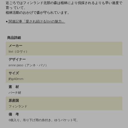
近ごろではフィンランド北部の森は植林により伐採されるよりも早い速度で
育っ ていて、
植林活動のおかげで森が守られています。
●
関連記事「愛され続けるloviの魅力」
商品詳細
メーカー
lovi（ロヴィ）
デザイナー
anne paso（アンネ・パソ）
サイズ
約φ40mm
素 材
バーチ材
原産国
フィンランド
備 考
6個入り。吊り下げ用の糸付き。ゆうパケット可。