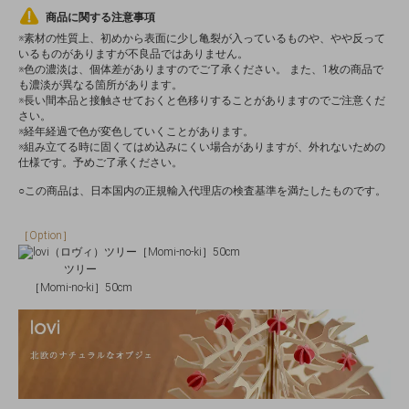
商品に関する注意事項
※素材の性質上、初めから表面に少し亀裂が入っているものや、やや反って
いるものがありますが不良品ではありません。
※色の濃淡は、個体差がありますのでご了承ください。 また、1枚の商品で
も濃淡が異なる箇所があります。
※長い間本品と接触させておくと色移りすることがありますのでご注意くだ
さい。
※経年経過で色が変色していくことがあります。
※組み立てる時に固くてはめ込みにくい場合がありますが、外れないための
仕様です。予めご了承ください。
○この商品は、日本国内の正規輸入代理店の検査基準を満たしたものです。
［Option］
ツリー
［Momi-no-ki］50cm