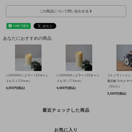
この商品について問い合わせる
あなたにおすすめの商品
LUMINARA｜ピラー LEDキャン
LUMINARA｜ピラー LEDキャン
コトノワ｜ヘイニ
ドル S（123ｍｍ）
ドル M（174ｍｍ）
風呂敷 Sirkus サ
（90cm）
6,050円(税込)
6,600円(税込)
3,300円(税込)
最近チェックした商品
お気に入り