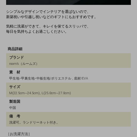
シンプルなデザインでインテリアを選ばないので、
新築祝いや引越し祝いなどのギフトにもおすすめです。
気軽に洗濯ができて、キレイを保てるスリッパで、
毎日を気持ちよくお過ごしください。
商品詳細
ブランド
room’s（ルームズ）
素 材
甲生地･甲裏生地･中板生地/ポリエステル , 底材/EVA
サイズ
M(22.5cm~24.5cm), L(25.0cm~27.0cm)
製造国
中国
備 考
洗濯可。ランドリーネット付き。
［お洗濯方法］