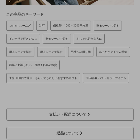
この商品のキーワード
room's｜ルームズ
GIFT
価格帯 1000～3000円未満
贈るシーンで探す
インテリア好きの人に
贈るシーンで探す
おしゃれ好きな人に
贈るシーンで探す
贈るシーンで探す
男性への贈り物
あったかアイテム特集
新年に新調したい、身のまわりの雑貨
予算3000円で選ぶ、もらってうれしいおすすめギフト
2024春夏 ベストセラーアイテム
支払い・配送について
返品について