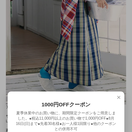
×
1000円OFFクーポン
アイボリー
夏季休業中のお買い物に、期間限定クーポンをご用意しま
サイズは、M（22.5-24.5cm）と、
した。●税込11,000円以上のお買い物で1,000円OFF●8月
L（25.0-27.0cm）の２サイズ展開です。
16日(日)まで●先着30名様●お一人様1回限り●他のクーポン
との併用不可
家族で揃えたり、来客用に用意しておくに便利です。