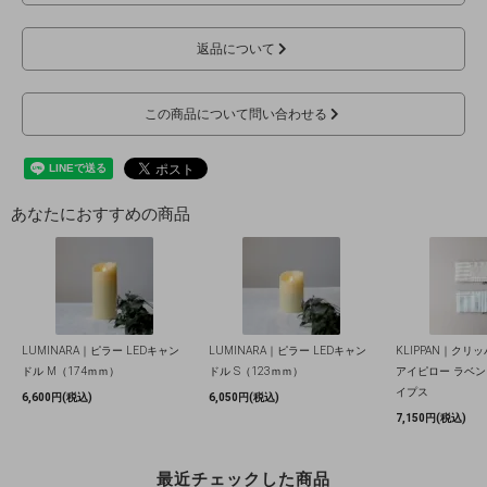
返品について
この商品について問い合わせる
あなたにおすすめの商品
LUMINARA｜ピラー LEDキャン
LUMINARA｜ピラー LEDキャン
KLIPPAN｜クリ
ドル M（174ｍｍ）
ドル S（123ｍｍ）
アイピロー ラベ
イプス
6,600円(税込)
6,050円(税込)
7,150円(税込)
最近チェックした商品