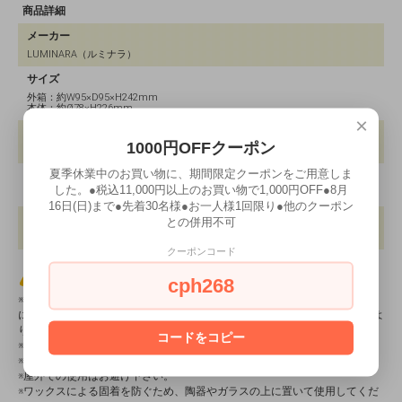
商品詳細
メーカー
LUMINARA（ルミナラ）
サイズ
外箱：約W95×D95×H242mm
本体：約Ø78×H226mm
×
材質
1000円OFFクーポン
本体：ワックス 底面：ABS樹脂
夏季休業中のお買い物に、期間限定クーポンをご用意しま
生産国
した。●税込11,000円以上のお買い物で1,000円OFF●8月
中国
16日(日)まで●先着30名様●お一人様1回限り●他のクーポン
備 考
との併用不可
アルカリ単2形電池2本使用（別売）で約600時間
クーポンコード
商品に関する注意事項
cph268
※直射日光、ストーブの近くや火の気のある場所、炎天下の車内など、高温
になる場所でのご使用や保管をしないでください。熱による変形や溶けによ
り、電気部分の損傷や故障につながる恐れがあります。
コードをコピー
※防水仕様ではありません。湿度の高い場所での使用はお避け下さい。
※落下などの強い衝撃を与えないでください。
※屋外での使用はお避け下さい。
※ワックスによる固着を防ぐため、陶器やガラスの上に置いて使用してくだ