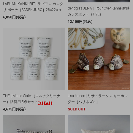
LAPUAN KANKURIT│ラプアン カンク
trendglas JENA｜Pour Over Kanne 耐熱
リ ポーチ［SADEKUURO］28x22cm
ガラスポット（1.2L）
6,050円(税込)
12,100円(税込)
THE | Magic Water（マルチクリーナ
Lisa Larson│リサ・ラーソン キーホル
ー）詰替用 5点セット
ダー［ハリネズミ］
4,675円(税込)
SOLD OUT