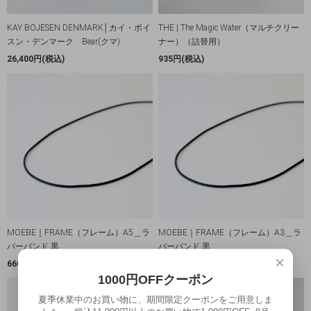
KAY BOJESEN DENMARK│カイ・ボイ
THE | The Magic Water（マルチクリー
スン・デンマーク Bear(クマ)
ナー）（詰替用）
26,400円(税込)
935円(税込)
MOEBE｜FRAME（フレーム）A5＿ラ
MOEBE｜FRAME（フレーム）A3＿ラ
バーバンド 黒
バーバンド 黒
×
660円(税込)
1,210円(税込)
1000円OFFクーポン
夏季休業中のお買い物に、期間限定クーポンをご用意しま