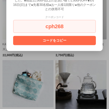
した。●税込11,000円以上のお買い物で1,000円OFF●8月
16日(日)まで●先着30名様●お一人様1回限り●他のクーポン
との併用不可
クーポンコード
cph268
コードをコピー
KAY BOJESEN DENMARK│カイ・ボイ
コトノワ｜ヴィータサロ ユホ 風呂敷
スン・デンマーク Horse(ウマ)
Satama（90cm）ブラック
22,000円(税込)
2,750円(税込)