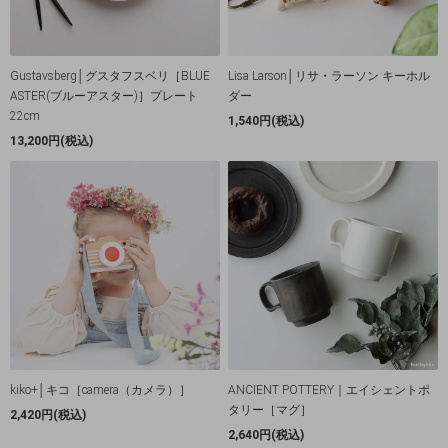
Gustavsberg│グスタフスベリ［BLUE
Lisa Larson│リサ・ラーソン キーホル
ASTER(ブルーアスター)］プレート
ダー
22cm
1,540円(税込)
13,200円(税込)
kiko+│キコ［camera（カメラ）］
ANCIENT POTTERY｜エイシェントポ
タリー［マグ］
2,420円(税込)
2,640円(税込)