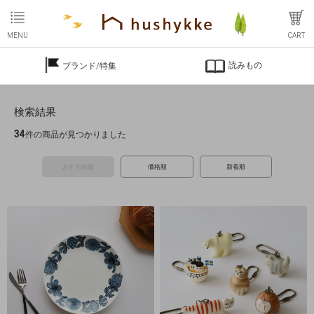
MENU
CART
読みもの
ブランド/特集
検索結果
34
件の商品が見つかりました
おすすめ順
価格順
新着順