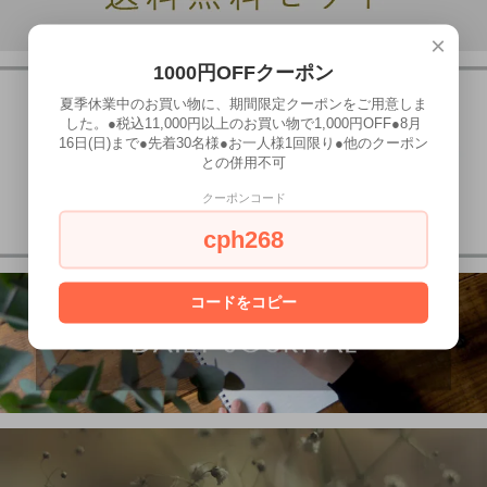
×
1000円OFFクーポン
夏季休業中のお買い物に、期間限定クーポンをご用意しま
した。●税込11,000円以上のお買い物で1,000円OFF●8月
16日(日)まで●先着30名様●お一人様1回限り●他のクーポン
との併用不可
クーポンコード
cph268
コードをコピー