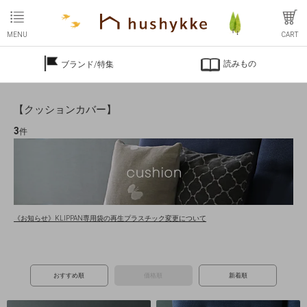
MENU
CART
読みもの
ブランド/特集
【クッションカバー】
3
件
《お知らせ》KLIPPAN専用袋の再生プラスチック変更について
おすすめ順
価格順
新着順