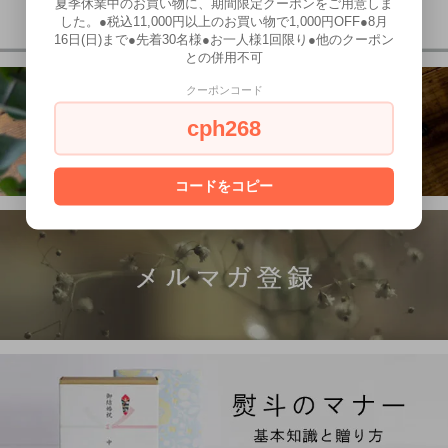
夏季休業中のお買い物に、期間限定クーポンをご用意しま
した。●税込11,000円以上のお買い物で1,000円OFF●8月
16日(日)まで●先着30名様●お一人様1回限り●他のクーポン
との併用不可
クーポンコード
cph268
コードをコピー