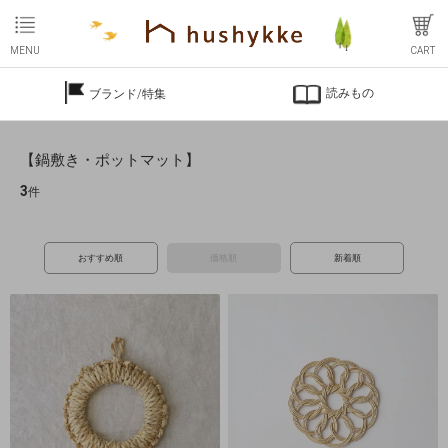
MENU
CART
読みもの
ブランド/特集
【鍋敷き・ポットマット】
3
件
おすすめ順
価格順
新着順