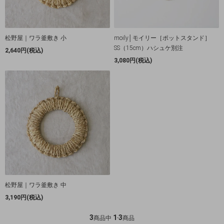
松野屋｜ワラ釜敷き 小
moily│モイリー［ポットスタンド］
SS（15cm）ハシュケ別注
2,640円(税込)
3,080円(税込)
松野屋｜ワラ釜敷き 中
3,190円(税込)
3
1
3
商品中
-
商品