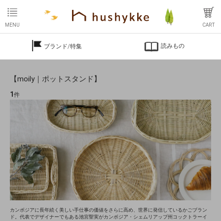
MENU
CART
読みもの
ブランド/特集
【moily｜ポットスタンド】
1
件
カンボジアに長年続く美しい手仕事の価値をさらに高め、世界に発信しているかごブラン
ド。代表でデザイナーでもある池宮聖実がカンボジア・シェムリアップ州コックトラーイ