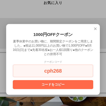
お気に入り
×
1000円OFFクーポン
夏季休業中のお買い物に、期間限定クーポンをご用意しま
した。●税込11,000円以上のお買い物で1,000円OFF●8月
16日(日)まで●先着30名様●お一人様1回限り●他のクーポン
との併用不可
クーポンコード
cph268
コードをコピー