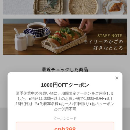
最近チェックした商品
×
1000円OFFクーポン
お気に入り
夏季休業中のお買い物に、期間限定クーポンをご用意しま
した。●税込11,000円以上のお買い物で1,000円OFF●8月
16日(日)まで●先着30名様●お一人様1回限り●他のクーポン
との併用不可
クーポンコード
cph268