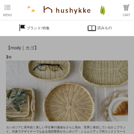
MENU
CART
読みもの
ブランド/特集
【moily｜カゴ】
3
件
カンボジアに長年続く美しい手仕事の価値をさらに高め、世界に発信しているかごブラン
ド。代表でデザイナーでもある池宮聖実がカンボジア・シェムリアップ州コックトラーイ