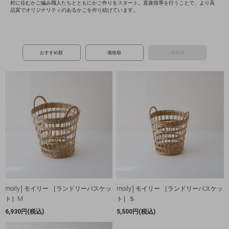
村に住むかご編み職人たちとともにかご作りをスタート。直接指導を行うことで、より高
品質でオリジナリティのあるかごを作り続けています。
おすすめ順
価格順
新着順
moily│モイリー ［ランドリーバスケッ
moily│モイリー ［ランドリーバスケッ
ト］M
ト］Ｓ
6,930円(税込)
5,500円(税込)