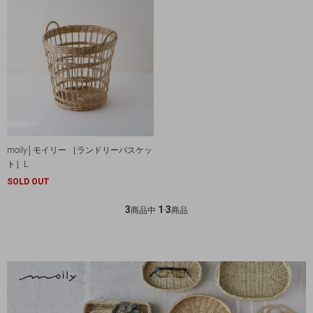
moily│モイリー ［ランドリーバスケッ
ト］L
SOLD OUT
3
1
3
商品中
-
商品