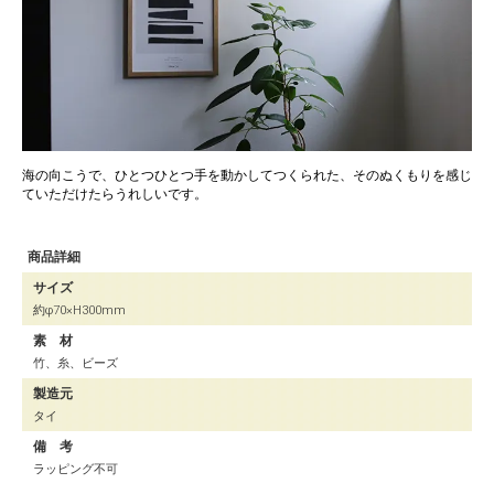
海の向こうで、ひとつひとつ手を動かしてつくられた、そのぬくもりを感じ
ていただけたらうれしいです。
商品詳細
サイズ
約φ70×H300mm
素 材
竹、糸、ビーズ
製造元
タイ
備 考
ラッピング不可