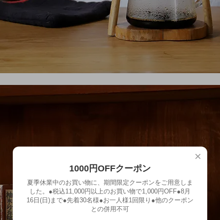
×
1000円OFFクーポン
夏季休業中のお買い物に、期間限定クーポンをご用意しま
した。●税込11,000円以上のお買い物で1,000円OFF●8月
16日(日)まで●先着30名様●お一人様1回限り●他のクーポン
との併用不可