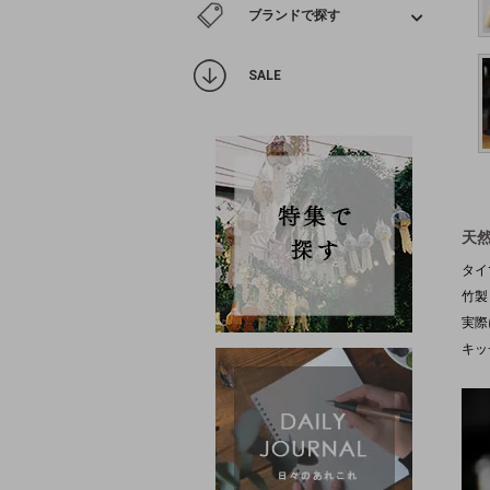
ブランドで探す
SALE
天
タイ
竹製
実際
キッ