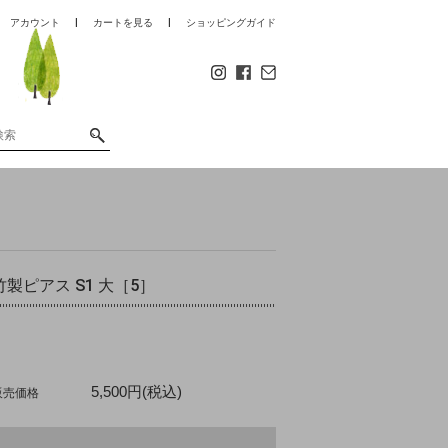
アカウント
カートを見る
ショッピングガイド
竹製ピアス S1 大［5］
5,500円(税込)
販売価格