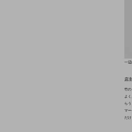
一辺
店
竹の
よく
らう
マー
だけ