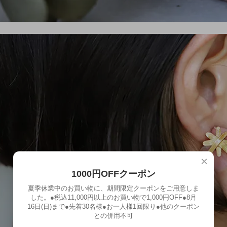
×
1000円OFFクーポン
夏季休業中のお買い物に、期間限定クーポンをご用意しま
した。●税込11,000円以上のお買い物で1,000円OFF●8月
16日(日)まで●先着30名様●お一人様1回限り●他のクーポン
との併用不可