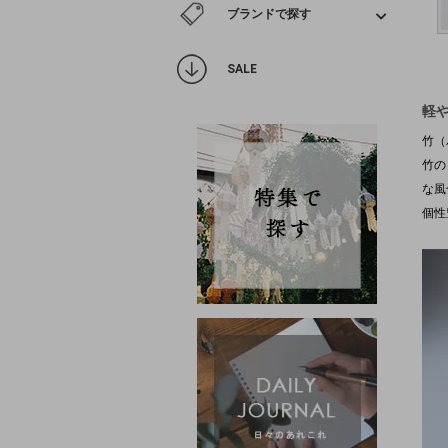
ブランドで探す
SALE
軽
竹（
竹の
な風
個性