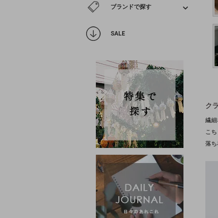
ブランドで探す
SALE
ク
繊細
こち
落ち