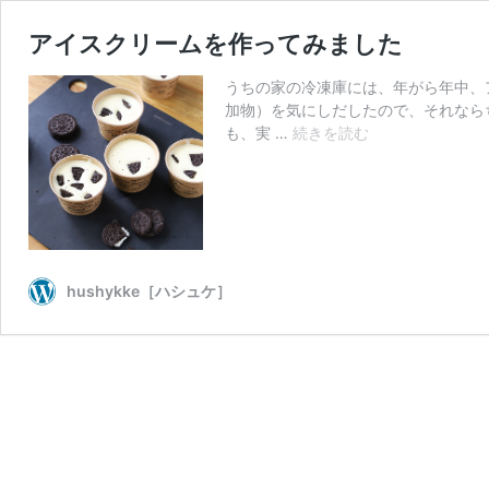
アイスクリームを作ってみました
うちの家の冷凍庫には、年がら年中、
加物）を気にしだしたので、それなら
ア
も、実 …
続きを読む
イ
ス
ク
リ
ー
ム
hushykke［ハシュケ］
を
作
っ
て
み
ま
し
た