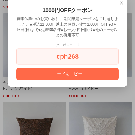
×
SOLD OUT
SOLD OUT
1000円OFFクーポン
夏季休業中のお買い物に、期間限定クーポンをご用意しま
した。●税込11,000円以上のお買い物で1,000円OFF●8月
16日(日)まで●先着30名様●お一人様1回限り●他のクーポン
との併用不可
クーポンコード
cph268
コードをコピー
ヤオ族 手刺繍 クッションカバー
ヤオ族 手刺繍 クッションカバー
Hemp（ホワイト）
Flower （ネイビー）
SOLD OUT
SOLD OUT