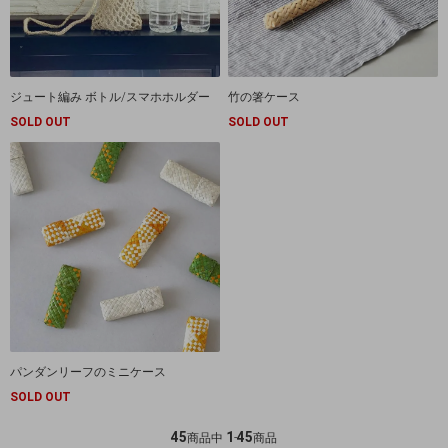
ジュート編み ボトル/スマホホルダー
竹の箸ケース
SOLD OUT
SOLD OUT
パンダンリーフのミニケース
SOLD OUT
45
1
45
商品中
-
商品