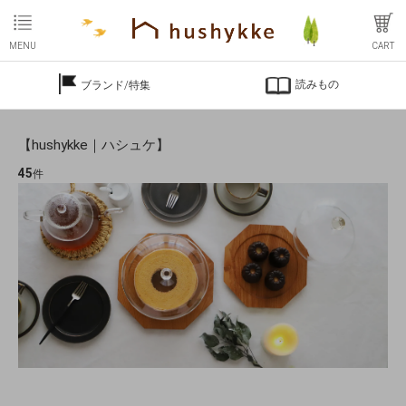
MENU
CART
読みもの
ブランド/特集
【hushykke｜ハシュケ】
45
件