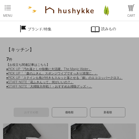
MENU
CART
読みもの
ブランド/特集
【キッチン】
7
件
【お役立ち関連記事はこちら】
●PICK UP「汚れ落としや除菌に大活躍。The Magic Water」
●PICK UP「「森のふきん」スポンジワイプですっきり清潔に。」
●PICK UP「ステインも焦げ付きもスルッと落とせる「銅」のエココッパークロス」
●STAFF NOTE「花ふきんって、何がいいの？」
●STAFF NOTE「大掃除大作戦！－おすすめお掃除グッズ－」
おすすめ順
価格順
新着順