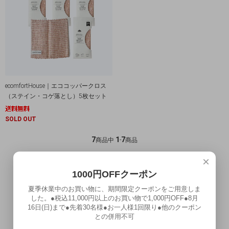
ecomfortHouse｜エココッパークロス
（ステイン・コゲ落とし）5枚セット
SOLD OUT
7
1
7
商品中
-
商品
×
最近チェックした商品
1000円OFFクーポン
夏季休業中のお買い物に、期間限定クーポンをご用意しま
した。●税込11,000円以上のお買い物で1,000円OFF●8月
お気に入り
16日(日)まで●先着30名様●お一人様1回限り●他のクーポン
との併用不可