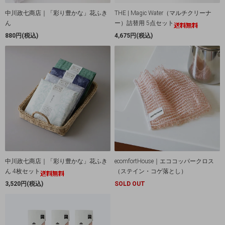
中川政七商店｜「彩り豊かな」花ふき
THE | Magic Water（マルチクリーナ
ん
ー）詰替用 5点セット
880円(税込)
4,675円(税込)
中川政七商店｜「彩り豊かな」花ふき
ecomfortHouse｜エココッパークロス
ん 4枚セット
（ステイン・コゲ落とし）
3,520円(税込)
SOLD OUT