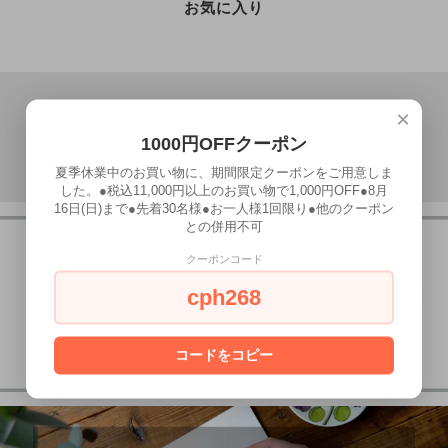
お気に入り
×
1000円OFFクーポン
夏季休業中のお買い物に、期間限定クーポンをご用意しま
した。●税込11,000円以上のお買い物で1,000円OFF●8月
16日(日)まで●先着30名様●お一人様1回限り●他のクーポン
との併用不可
クーポンコード
cph268
コードをコピー